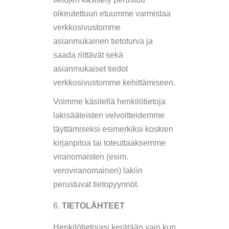
oikeutettuun etuumme varmistaa
verkkosivustomme
asianmukainen tietoturva ja
saada riittävät sekä
asianmukaiset tiedot
verkkosivustomme kehittämiseen.
Voimme käsitellä henkilötietoja
lakisääteisten velvoitteidemme
täyttämiseksi esimerkiksi koskien
kirjanpitoa tai toteuttaaksemme
viranomaisten (esim.
veroviranomainen) lakiin
perustuvat tietopyynnöt.
TIETOLÄHTEET
Henkilötietojasi kerätään vain kun