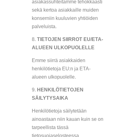
asiakassuhteitamme tehokkaasti
sekä kertoa asiakkaille muiden
konserniin kuuluvien yhtiöiden
palveluista.
TIETOJEN SIIRROT EU/ETA-
ALUEEN ULKOPUOLELLE
Emme siirrä asiakkaiden
henkilötietoja EU:n ja ETA-
alueen ulkopuolelle.
HENKILÖTIETOJEN
SÄILYTYSAIKA
Henkilötietoja säilytetään
ainoastaan niin kauan kuin se on
tarpeellista tässä
tietosuojaselosteessa