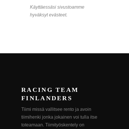
Käyttäessäsi sivustoamme
hyväksyt evästeet.
RACING TEAM
FINLANDERS
Tiimi missä vallitsee rento ja avoin
tiimihenki jonka jokainen voi tulla itse
toteamaan. Tiimityöskentely on