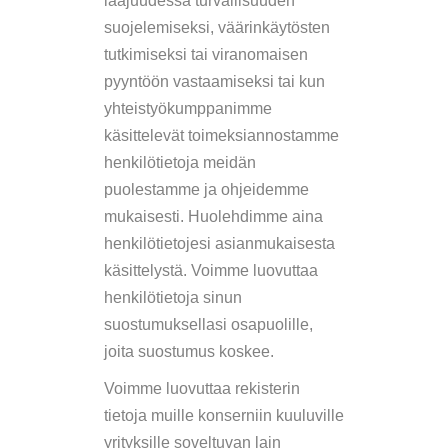
laajuudessa turvallisuuden
suojelemiseksi, väärinkäytösten
tutkimiseksi tai viranomaisen
pyyntöön vastaamiseksi tai kun
yhteistyökumppanimme
käsittelevät toimeksiannostamme
henkilötietoja meidän
puolestamme ja ohjeidemme
mukaisesti. Huolehdimme aina
henkilötietojesi asianmukaisesta
käsittelystä. Voimme luovuttaa
henkilötietoja sinun
suostumuksellasi osapuolille,
joita suostumus koskee.
Voimme luovuttaa rekisterin
tietoja muille konserniin kuuluville
yrityksille soveltuvan lain