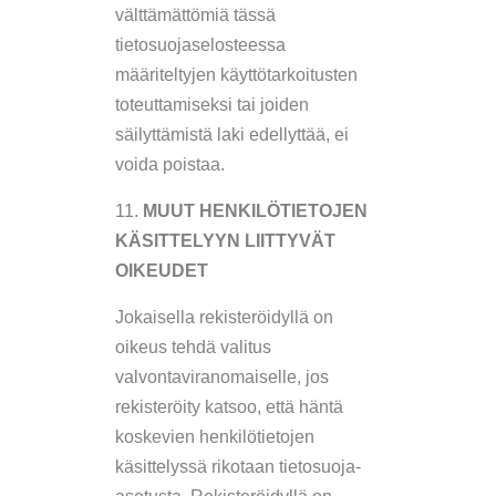
välttämättömiä tässä
tietosuojaselosteessa
määriteltyjen käyttötarkoitusten
toteuttamiseksi tai joiden
säilyttämistä laki edellyttää, ei
voida poistaa.
MUUT HENKILÖTIETOJEN
KÄSITTELYYN LIITTYVÄT
OIKEUDET
Jokaisella rekisteröidyllä on
oikeus tehdä valitus
valvontaviranomaiselle, jos
rekisteröity katsoo, että häntä
koskevien henkilötietojen
käsittelyssä rikotaan tietosuoja-