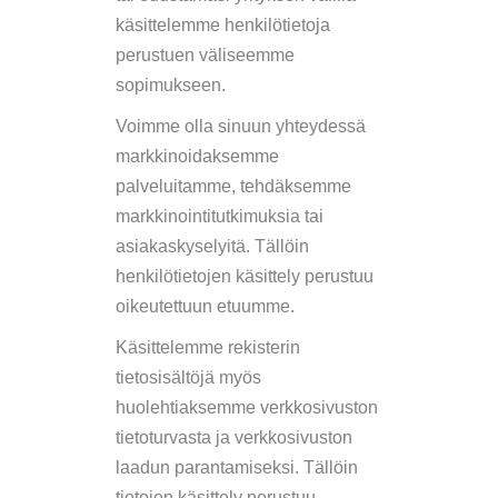
käsittelemme henkilötietoja
perustuen väliseemme
sopimukseen.
Voimme olla sinuun yhteydessä
markkinoidaksemme
palveluitamme, tehdäksemme
markkinointitutkimuksia tai
asiakaskyselyitä. Tällöin
henkilötietojen käsittely perustuu
oikeutettuun etuumme.
Käsittelemme rekisterin
tietosisältöjä myös
huolehtiaksemme verkkosivuston
tietoturvasta ja verkkosivuston
laadun parantamiseksi. Tällöin
tietojen käsittely perustuu