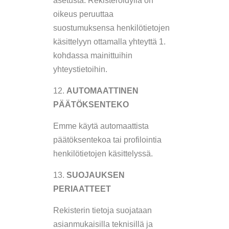
asetusta. Rekisteröidyllä on
oikeus peruuttaa
suostumuksensa henkilötietojen
käsittelyyn ottamalla yhteyttä 1.
kohdassa mainittuihin
yhteystietoihin.
AUTOMAATTINEN
PÄÄTÖKSENTEKO
Emme käytä automaattista
päätöksentekoa tai profilointia
henkilötietojen käsittelyssä.
SUOJAUKSEN
PERIAATTEET
Rekisterin tietoja suojataan
asianmukaisilla teknisillä ja