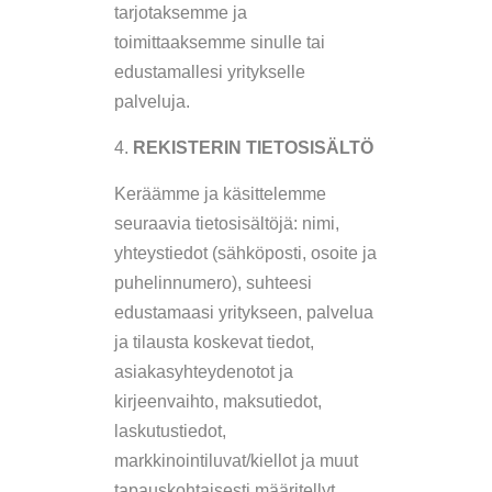
tarjotaksemme ja
toimittaaksemme sinulle tai
edustamallesi yritykselle
palveluja.
REKISTERIN TIETOSISÄLTÖ
Keräämme ja käsittelemme
seuraavia tietosisältöjä: nimi,
yhteystiedot (sähköposti, osoite ja
puhelinnumero), suhteesi
edustamaasi yritykseen, palvelua
ja tilausta koskevat tiedot,
asiakasyhteydenotot ja
kirjeenvaihto, maksutiedot,
laskutustiedot,
markkinointiluvat/kiellot ja muut
tapauskohtaisesti määritellyt