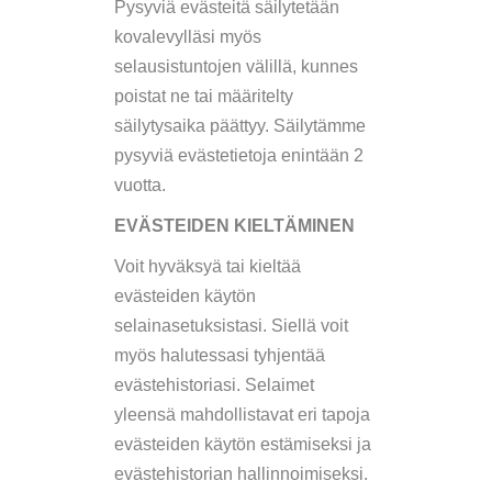
Pysyviä evästeitä säilytetään
kovalevylläsi myös
selausistuntojen välillä, kunnes
poistat ne tai määritelty
säilytysaika päättyy. Säilytämme
pysyviä evästetietoja enintään 2
vuotta.
EVÄSTEIDEN KIELTÄMINEN
Voit hyväksyä tai kieltää
evästeiden käytön
selainasetuksistasi. Siellä voit
myös halutessasi tyhjentää
evästehistoriasi. Selaimet
yleensä mahdollistavat eri tapoja
evästeiden käytön estämiseksi ja
evästehistorian hallinnoimiseksi.