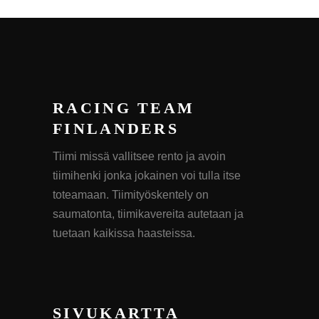
RACING TEAM
FINLANDERS
Tiimi missä vallitsee rento ja avoin
tiimihenki jonka jokainen voi tulla itse
toteamaan. Tiimityöskentely on
saumatonta, tiimikavereita autetaan ja
tuetaan kaikissa haasteissa.
SIVUKARTTA