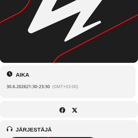
AIKA
30.6.2026
21:30
-
23:30
(GMT+03:00)
JÄRJESTÄJÄ